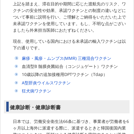
上記を踏まえ、滞在目的や期間に応じた渡航先のリスク、ワ
クチンの安全性や効果、承認ワクチンとの制度の違いなどに
ついて事前に説明を行い、ご理解とご納得をいただいた上で
未承認ワクチンを使用しています。もし、不明な点がござい
ましたら外来担当医師におたずねください。
現在、使用している国内における未承認の輸入ワクチンは以
下の通りです。
麻疹・風疹・ムンプス(MMR) 三種混合ワクチン
血清型B 髄膜炎菌結合（コンジュゲート）ワクチン
10歳以降の追加接種用DPTワクチン（Tdap）
A型肝炎ウイルスワクチン
狂犬病ワクチン
健康診断・健康診断書
日本では、労働安全衛生法66条に基づき、事業者が労働者を6
ヶ月以上海外に派遣する際に、派遣するときと帰国後国内業