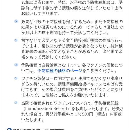
も相談に応じます。特に、お子様の予防接種相談は、受
診前に母子手帳の予防接種の欄を送付していただくよう
お願いしております。
必要な回数の予防接種を完了するため、また予防接種の
効果をより確実なものにするため、できるだけ渡航まで1
ヶ月以上の猶予期間を持って受診してください。
留学などで必要となる英文予防接種証明書の作成も行っ
ています。複数回の予防接種が必要となったり、抗体検
査結果の確認が必要となることがあるため、出発まで余
裕をもって受診してください。
予防接種は自費診療となります。各ワクチンの価格につ
いては、
予防接種の価格のページ
をご参照ください。
ワクチン製剤は一度開封すると使用できなくなり廃棄せ
ざるを得ないため、接種準備開始後のキャンセルはお受
けできず、その場合は費用をご負担いただくことになり
ますので、ご理解とご協力をお願いいたします。
当院で接種されたワクチンについては、予防接種記録
（Immunization Record）をお渡しいたします。紛失さ
れた場合は、再発行手数料として500円（税込）を頂戴
いたします。