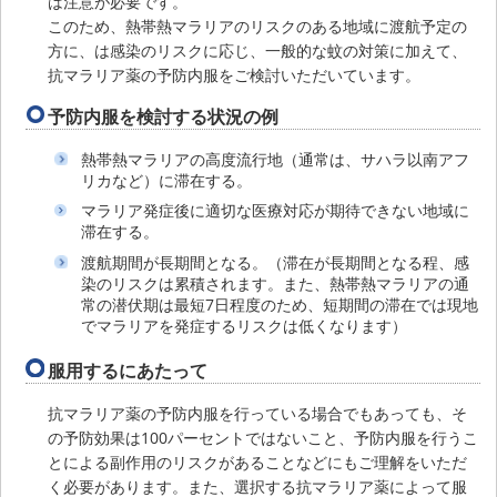
は注意が必要です。
このため、熱帯熱マラリアのリスクのある地域に渡航予定の
方に、は感染のリスクに応じ、一般的な蚊の対策に加えて、
抗マラリア薬の予防内服をご検討いただいています。
予防内服を検討する状況の例
熱帯熱マラリアの高度流行地（通常は、サハラ以南アフ
リカなど）に滞在する。
マラリア発症後に適切な医療対応が期待できない地域に
滞在する。
渡航期間が長期間となる。（滞在が長期間となる程、感
染のリスクは累積されます。また、熱帯熱マラリアの通
常の潜伏期は最短7日程度のため、短期間の滞在では現地
でマラリアを発症するリスクは低くなります）
服用するにあたって
抗マラリア薬の予防内服を行っている場合でもあっても、そ
の予防効果は100パーセントではないこと、予防内服を行うこ
とによる副作用のリスクがあることなどにもご理解をいただ
く必要があります。また、選択する抗マラリア薬によって服