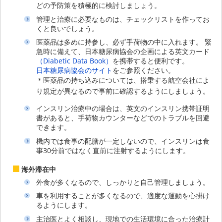
どの予防策を積極的に検討しましょう。
管理と治療に必要なものは、チェックリストを作ってお
くと良いでしょう。
医薬品は多めに持参し、必ず手荷物の中に入れます。 緊
急時に備えて、日本糖尿病協会の企画による英文カード
（Diabetic Data Book）
を携帯すると便利です。
日本糖尿病協会のサイト
をご参照ください。
＊医薬品の持ち込みについては、搭乗する航空会社によ
り規定が異なるので事前に確認するようにしましょう。
インスリン治療中の場合は、英文のインスリン携帯証明
書があると、手荷物カウンターなどでのトラブルを回避
できます。
機内では食事の配膳が一定しないので、インスリンは食
事30分前ではなく直前に注射するようにします。
海外滞在中
外食が多くなるので、しっかりと自己管理しましょう。
車を利用することが多くなるので、適度な運動を心掛け
るようにします。
主治医とよく相談し、現地での生活環境に合った治療計