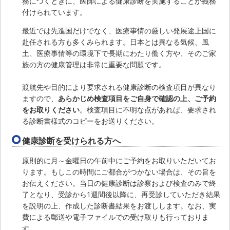
務につくときに、医師による健康診断を実施することが義務
付けられています。
最近では先進国だけでなく、医療事情の厳しい発展途上国に
赴任される方も多くみられます。日本とは異なる気候、風
土、医療事情等の環境下で長期にわたり働く方や、そのご家
族の方の健康管理は非常に重要な問題です。
渡航先や目的により要求される健康診断の検査項目が異なり
ますので、
あらかじめ検査項目をご自身で確認の上、ご予約
をお取りください
。検査項目に不明な点があれば、要求され
る診断書様式のコピーをお送りください。
健康診断を受けられる方へ
原則的に月～金曜日の午前中にご予約をお取りいただいてお
ります。もしこの時間にご都合がつかない場合は、その旨を
お伝えください。当日の健康診断は診察および検査のみで終
了となり、受診から1週間後以降に、再受診していただき結果
を説明の上、作成した診断書結果をお渡しします。なお、実
費による郵送や電子ファイルでの受け取りも行っておりま
す。